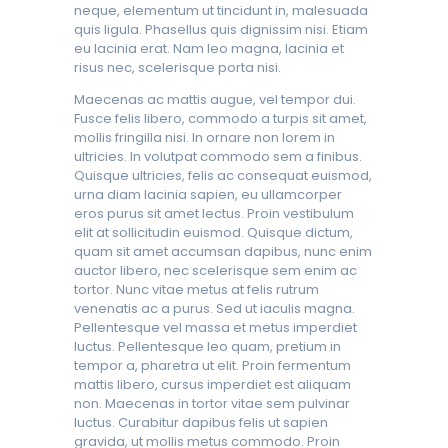
neque, elementum ut tincidunt in, malesuada
quis ligula. Phasellus quis dignissim nisi. Etiam
eu lacinia erat. Nam leo magna, lacinia et
risus nec, scelerisque porta nisi.
Maecenas ac mattis augue, vel tempor dui.
Fusce felis libero, commodo a turpis sit amet,
mollis fringilla nisi. In ornare non lorem in
ultricies. In volutpat commodo sem a finibus.
Quisque ultricies, felis ac consequat euismod,
urna diam lacinia sapien, eu ullamcorper
eros purus sit amet lectus. Proin vestibulum
elit at sollicitudin euismod. Quisque dictum,
quam sit amet accumsan dapibus, nunc enim
auctor libero, nec scelerisque sem enim ac
tortor. Nunc vitae metus at felis rutrum
venenatis ac a purus. Sed ut iaculis magna.
Pellentesque vel massa et metus imperdiet
luctus. Pellentesque leo quam, pretium in
tempor a, pharetra ut elit. Proin fermentum
mattis libero, cursus imperdiet est aliquam
non. Maecenas in tortor vitae sem pulvinar
luctus. Curabitur dapibus felis ut sapien
gravida, ut mollis metus commodo. Proin