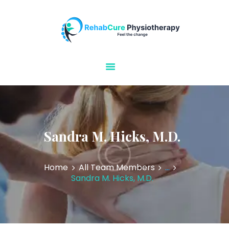
Rehabcure Physiotherapy
Home Visits
HOME
ABOUT US
OUR SERVICES
CONTACT US
Sandra M. Hicks, M.D.
Home
All Team Members
...
Sandra M. Hicks, M.D.