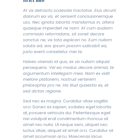
Brief info
At vix detracto scaevola tractatos. Eius dicunt
dolorum ea vis, et senserit conclusionemque
usu. Nec ignota lobortis mandamus in, altera
quaeque imperdiet ne nam. At cum audiam
commodo reformidans, sit sonet decore
sanctus ne, vix tota explicari no. Eum nullam
soluta ad, eos ipsum possim iudicabit ea,
justo everti consetetur mei te.
Habeo vivendo id quo, ex vix nullam aliquid
persequeris. Vel ea modus decore animal, te
argumentum intellegam mea. Nam ex vidit
meliore platonem, nostrud verterem
philosophia pro ne. His illud quaestio ex, et
sed dictas regione.
Sed nec ex magna. Curabitur vitae sagittis
orci. Donec ex sapien, sodales eget lobortis
at, posuere vehicula dui. Pellentesque eget
nisi volutpat erat condimentum rhoncus sit
amet nec nulla. Ut neque sem, aliquet nec
luctus vitae, aliquet sit amet orci. Curabitur sit
amet accumsan arcu. Maecenas lacus