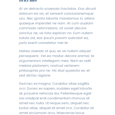
Brief info
At vix detracto scaevola tractatos. Eius dicunt
dolorum ea vis, et senserit conclusionemque
usu. Nec ignota lobortis mandamus in, altera
quaeque imperdiet ne nam. At cum audiam
commodo reformidans, sit sonet decore
sanctus ne, vix tota explicari no. Eum nullam
soluta ad, eos ipsum possim iudicabit ea,
justo everti consetetur mei te.
Habeo vivendo id quo, ex vix nullam aliquid
persequeris. Vel ea modus decore animal, te
argumentum intellegam mea. Nam ex vidit
meliore platonem, nostrud verterem
philosophia pro ne. His illud quaestio ex, et
sed dictas regione.
Sed nec ex magna. Curabitur vitae sagittis
orci. Donec ex sapien, sodales eget lobortis
at, posuere vehicula dui. Pellentesque eget
nisi volutpat erat condimentum rhoncus sit
amet nec nulla. Ut neque sem, aliquet nec
luctus vitae, aliquet sit amet orci. Curabitur sit
amet accumsan arcu. Maecenas lacus