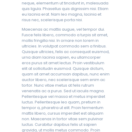
neque, elementum ut tincidunt in, malesuada
quis ligula. Phasellus quis dignissim nisi. Etiam
eu lacinia erat. Nam leo magna, lacinia et
risus nec, scelerisque porta nisi.
Maecenas ac mattis augue, vel tempor dui.
Fusce felis libero, commodo a turpis sit amet,
mollis fringilla nisi. In ornare non lorem in
ultricies. In volutpat commodo sem a finibus.
Quisque ultricies, felis ac consequat euismod,
urna diam lacinia sapien, eu ullamcorper
eros purus sit amet lectus. Proin vestibulum
elit at sollicitudin euismod. Quisque dictum,
quam sit amet accumsan dapibus, nunc enim
auctor libero, nec scelerisque sem enim ac
tortor. Nunc vitae metus at felis rutrum
venenatis ac a purus. Sed ut iaculis magna.
Pellentesque vel massa et metus imperdiet
luctus. Pellentesque leo quam, pretium in
tempor a, pharetra ut elit. Proin fermentum
mattis libero, cursus imperdiet est aliquam
non. Maecenas in tortor vitae sem pulvinar
luctus. Curabitur dapibus felis ut sapien
gravida, ut mollis metus commodo. Proin