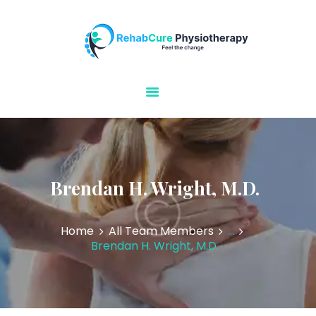
Rehabcure Physiotherapy
Home Visits
HOME
ABOUT US
OUR SERVICES
CONTACT US
Brendan H. Wright, M.D.
Home
All Team Members
...
Brendan H. Wright, M.D.